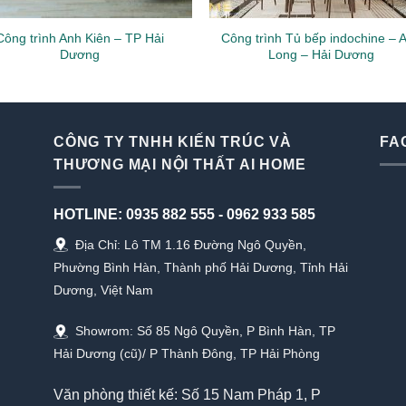
Công trình Anh Kiên – TP Hải
Công trình Tủ bếp indochine – 
Dương
Long – Hải Dương
CÔNG TY TNHH KIẾN TRÚC VÀ
FA
THƯƠNG MẠI NỘI THẤT AI HOME
HOTLINE:
0935 882 555
-
0962 933 585
Địa Chỉ: Lô TM 1.16 Đường Ngô Quyền,
Phường Bình Hàn, Thành phố Hải Dương, Tỉnh Hải
Dương, Việt Nam
Showrom: Số 85 Ngô Quyền, P Bình Hàn, TP
Hải Dương (cũ)/ P Thành Đông, TP Hải Phòng
Văn phòng thiết kế: Số 15 Nam Pháp 1, P