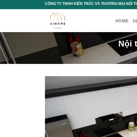
Chuyển
CÔNG TY TNHH KIẾN TRÚC VÀ THƯƠNG MẠI NỘI T
đến
nội
HOME
D
dung
Nội 