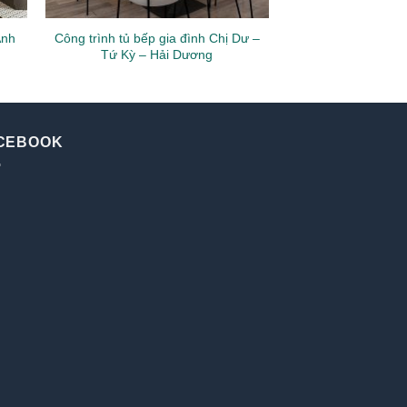
Anh
Công trình tủ bếp gia đình Chị Dư –
Tứ Kỳ – Hải Dương
CEBOOK