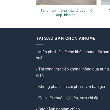
 bếp nhà phố Anh
Tổng hợp những mẫu tủ bếp nhỏ
àng – Hải Dương
đẹp, hiện đại
TẠI SAO BẠN CHỌN AIHOME
- Miễn phí thiết kế cho khách hàng đặt sản
xuất
- Thi công trực tiếp không thông qua trung
gian
- Không phát sinh chi phí so với báo giá
- Cam kết chuẩn vật liệu, sơn chỉ định
- Bảo hành nghiêm chỉnh