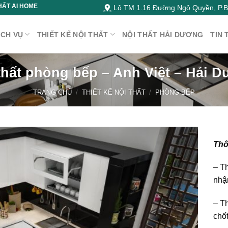
HẤT AI HOME
Lô TM 1.16 Đường Ngô Quyền, P.Bì
ỊCH VỤ
THIẾT KẾ NỘI THẤT
NỘI THẤT HẢI DƯƠNG
TIN 
thất phòng bếp – Anh Việt – Hải 
TRANG CHỦ
/
THIẾT KẾ NỘI THẤT
/
PHÒNG BẾP
Thô
– Th
nhậ
– Th
chốt