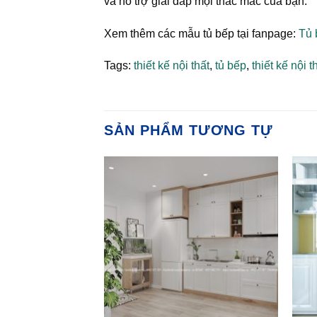
và hỗ trợ giải đáp mọi thắc mắc của bạn.
Xem thêm các mẫu tủ bếp tại fanpage:
Tủ 
Tags:
thiết kế nội thất
,
tủ bếp
,
thiết kế nội 
SẢN PHẨM TƯƠNG TỰ