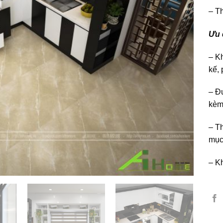
– Th
Ưu 
– K
kế, 
– Đ
kè
– T
mụ
– K