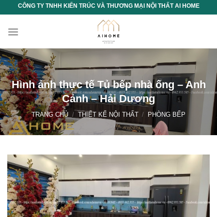
Chuyển
CÔNG TY TNHH KIẾN TRÚC VÀ THƯƠNG MẠI NỘI THẤT AI HOME
đến
nội
dung
Hình ảnh thực tế Tủ bếp nhà ống – Anh
Cảnh – Hải Dương
TRANG CHỦ
/
THIẾT KẾ NỘI THẤT
/
PHÒNG BẾP