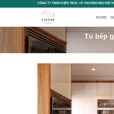
Chuyển
CÔNG TY TNHH KIẾN TRÚC VÀ THƯƠNG MẠI NỘI T
đến
nội
HOME
D
dung
Tủ bếp g