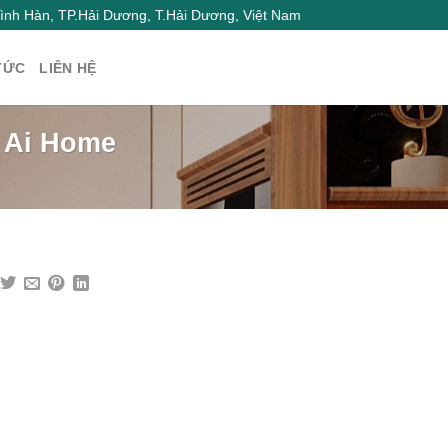
nh Hàn, TP.Hải Dương, T.Hải Dương, Việt Nam
TỨC
LIÊN HỆ
i Ai Home