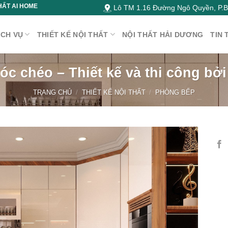
HẤT AI HOME
Lô TM 1.16 Đường Ngô Quyền, P.Bì
ỊCH VỤ
THIẾT KẾ NỘI THẤT
NỘI THẤT HẢI DƯƠNG
TIN 
óc chéo – Thiết kế và thi công bở
TRANG CHỦ
/
THIẾT KẾ NỘI THẤT
/
PHÒNG BẾP