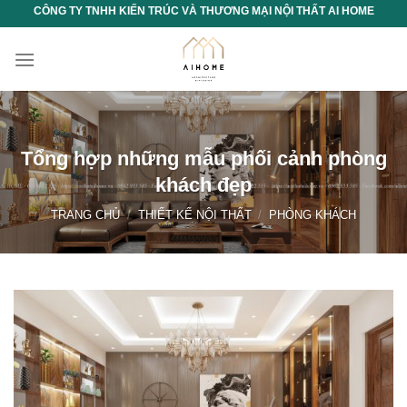
Chuyển
CÔNG TY TNHH KIẾN TRÚC VÀ THƯƠNG MẠI NỘI THẤT AI HOME
đến
nội
dung
Tổng hợp những mẫu phối cảnh phòng
khách đẹp
TRANG CHỦ
/
THIẾT KẾ NỘI THẤT
/
PHÒNG KHÁCH