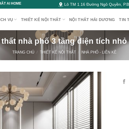
HẤT AI HOME
Lô TM 1.16 Đường Ngô Quyền, P.Bì
ỊCH VỤ
THIẾT KẾ NỘI THẤT
NỘI THẤT HẢI DƯƠNG
TIN 
 thất nhà phố 3 tầng diện tích nhỏ
TRANG CHỦ
/
THIẾT KẾ NỘI THẤT
/
NHÀ PHỐ - LIỀN KỀ