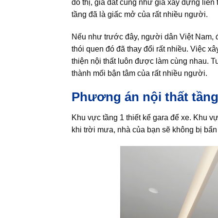
đô thị, giá đất cũng như giá xây dựng liê
tầng đã là giấc mở của rất nhiều người.
Nếu như trước đây, người dân Việt Nam, đ
thói quen đó đã thay đổi rất nhiều. Việc x
thiện nội thất luôn được làm cùng nhau. T
thành mối bận tâm của rất nhiều người.
Phương án nội thất tầng
Khu vực tầng 1 thiết kế gara để xe. Khu v
khi trời mưa, nhà của bạn sẽ không bị bẩ