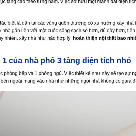
n tục tăng cao theo từng năm. Việc sở hữu một mảnh đất diện tí
ặc biệt là dân tại các vùng quên thường có xu hướng xây nhà t
ây nhà gắn liền với một cuộc sống sạch sẽ hơn, đủ đầy hơn, tiện
uy nhiên, xây nhà như nào hợp lý,
hoàn thiện nội thất bao nhi
 1 của nhà phố 3 tầng diện tích nhỏ
ực phòng bếp và 1 phòng ngủ. Việc thiết kế như này sẽ tạo sự n
n bên ngoài mang vào nhà như những ngôi nhà không có gara đ