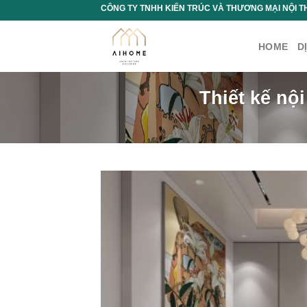
Chuyển
CÔNG TY TNHH KIẾN TRÚC VÀ THƯƠNG MẠI NỘI T
đến
nội
HOME
D
dung
Thiết kế nội