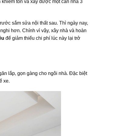
ch khiêm tốn và xây được một căn nhà 3
rước sắm sửa nội thất sau. Thì ngày nay,
 nghi hơn. Chính vì vậy, xây nhà và hoàn
êu
để giảm thiểu chi phí lúc này lại trở
găn lắp, gọn gàng cho ngôi nhà. Đặc biệt
ể xe.