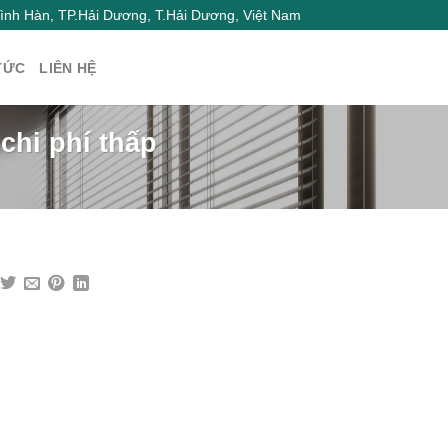
nh Hàn, TP.Hải Dương, T.Hải Dương, Việt Nam
TỨC
LIÊN HỆ
 chi phí thấp