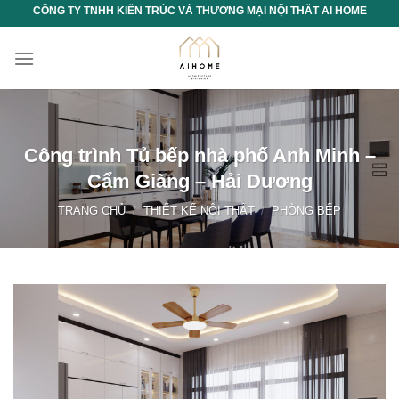
Chuyển
CÔNG TY TNHH KIẾN TRÚC VÀ THƯƠNG MẠI NỘI THẤT AI HOME
đến
nội
dung
Công trình Tủ bếp nhà phố Anh Minh –
Cẩm Giàng – Hải Dương
TRANG CHỦ
/
THIẾT KẾ NỘI THẤT
/
PHÒNG BẾP