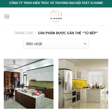
Chuyển
CÔNG TY TNHH KIẾN TRÚC VÀ THƯƠNG MẠI NỘI THẤT AI HOME
đến
nội
dung
TRANG CHỦ
/
SẢN PHẨM ĐƯỢC GẮN THẺ “TỦ BẾP”