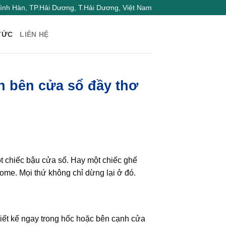
nh Hàn, TP.Hải Dương, T.Hải Dương, Việt Nam
TỨC
LIÊN HỆ
 bên cửa sổ đầy thơ
 chiếc bậu cửa sổ. Hay một chiếc ghế
ome. Mọi thứ không chỉ dừng lại ở đó.
ết kế ngay trong hốc hoặc bên cạnh cửa