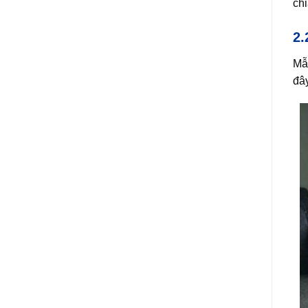
chi
2.
Mẫ
đâ