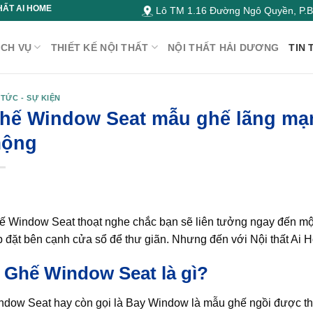
HẤT AI HOME
Lô TM 1.16 Đường Ngô Quyền, P.Bì
ỊCH VỤ
THIẾT KẾ NỘI THẤT
NỘI THẤT HẢI DƯƠNG
TIN 
 TỨC - SỰ KIỆN
hế Window Seat mẫu ghế lãng mạn
ộng
ế Window Seat thoạt nghe chắc bạn sẽ liên tưởng ngay đến một
 đặt bên cạnh cửa sổ để thư giãn. Nhưng đến với Nội thất Ai H
. Ghế Window Seat là gì?
ndow Seat hay còn gọi là Bay Window là mẫu ghế ngồi được thi