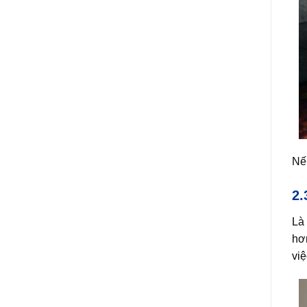
Nếu
2.
Là 
hơn
việ