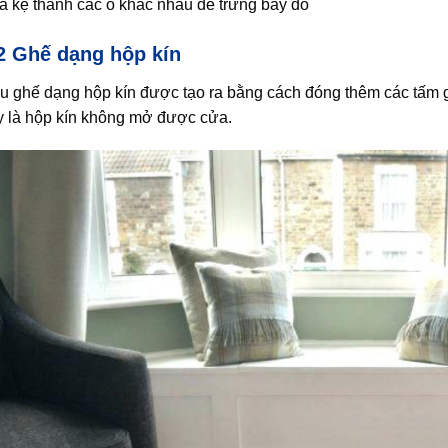
a kệ thành các ô khác nhau để trưng bày đồ
2 Ghế dạng hộp kín
u ghế dạng hộp kín được tạo ra bằng cách đóng thêm các tấm g
y là hộp kín không mở được cửa.