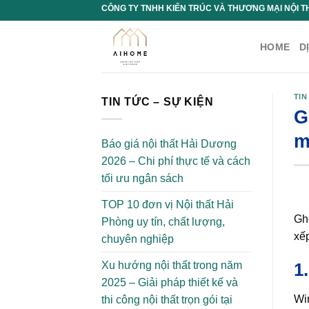
Chuyển
CÔNG TY TNHH KIẾN TRÚC VÀ THƯƠNG MẠI NỘI T
đến
nội
HOME
D
dung
TIN
TIN TỨC – SỰ KIỆN
G
m
Báo giá nội thất Hải Dương
2026 – Chi phí thực tế và cách
tối ưu ngân sách
TOP 10 đơn vị Nội thất Hải
Gh
Phòng uy tín, chất lượng,
xếp
chuyên nghiệp
Xu hướng nội thất trong năm
1
2025 – Giải pháp thiết kế và
Wi
thi công nội thất trọn gói tại