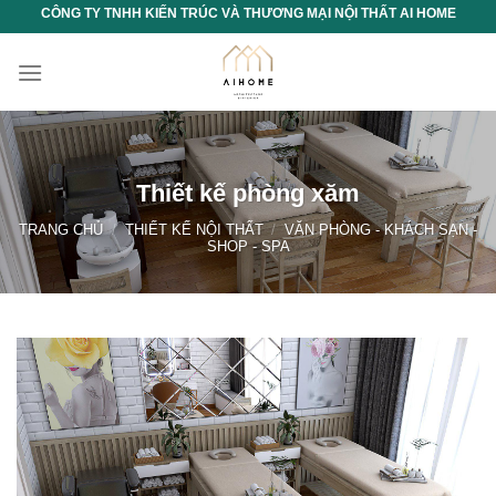
Chuyển
CÔNG TY TNHH KIẾN TRÚC VÀ THƯƠNG MẠI NỘI THẤT AI HOME
đến
nội
dung
Thiết kế phòng xăm
TRANG CHỦ
/
THIẾT KẾ NỘI THẤT
/
VĂN PHÒNG - KHÁCH SẠN -
SHOP - SPA