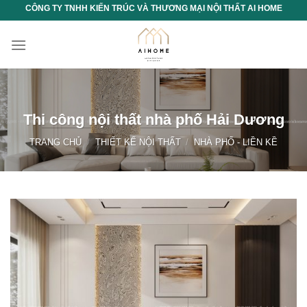
Chuyển
CÔNG TY TNHH KIẾN TRÚC VÀ THƯƠNG MẠI NỘI THẤT AI HOME
đến
nội
dung
Thi công nội thất nhà phố Hải Dương
TRANG CHỦ
/
THIẾT KẾ NỘI THẤT
/
NHÀ PHỐ - LIỀN KỀ