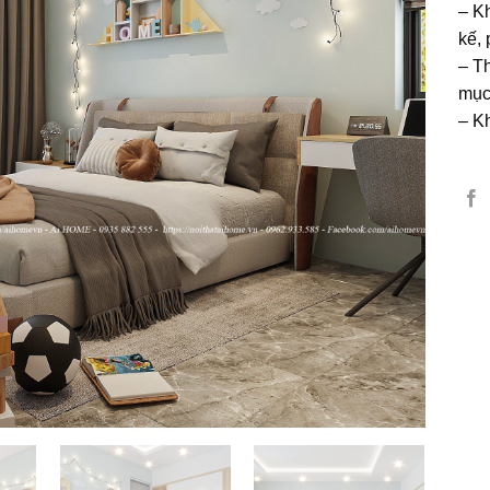
– K
kế, 
– T
mụ
– K