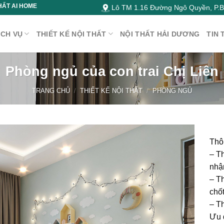
HẤT AI HOME
Lô TM 1.16 Đường Ngô Quyền, P.Bì
ỊCH VỤ
THIẾT KẾ NỘI THẤT
NỘI THẤT HẢI DƯƠNG
TIN 
Phòng ngủ của con trai Chị Liên
TRANG CHỦ
/
THIẾT KẾ NỘI THẤT
/
PHÒNG NGỦ
Thôn
– Th
nhậ
– Th
chốt
– Th
Ưu 