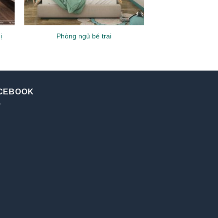
ị
Phòng ngủ bé trai
CEBOOK