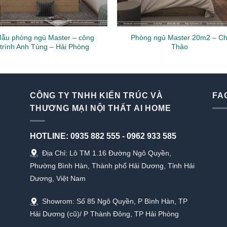
ẫu phòng ngủ Master – công
Phòng ngủ Master 20m2 – Ch
trình Anh Tùng – Hải Phòng
Thảo
CÔNG TY TNHH KIẾN TRÚC VÀ
FA
THƯƠNG MẠI NỘI THẤT AI HOME
HOTLINE:
0935 882 555
-
0962 933 585
Địa Chỉ: Lô TM 1.16 Đường Ngô Quyền,
Phường Bình Hàn, Thành phố Hải Dương, Tỉnh Hải
Dương, Việt Nam
Showrom: Số 85 Ngô Quyền, P Bình Hàn, TP
Hải Dương (cũ)/ P Thành Đông, TP Hải Phòng