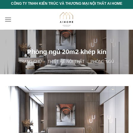
Chuyển
CÔNG TY TNHH KIẾN TRÚC VÀ THƯƠNG MẠI NỘI THẤT AI HOME
đến
nội
dung
Phòng ngủ 20m2 khép kín
TRANG CHỦ
/
THIẾT KẾ NỘI THẤT
/
PHÒNG NGỦ