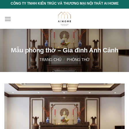
Chuyển
CÔNG TY TNHH KIẾN TRÚC VÀ THƯƠNG MẠI NỘI THẤT AI HOME
đến
nội
dung
Mẫu phòng thờ – Gia đình Anh Cảnh
TRANG CHỦ
/
PHÒNG THỜ