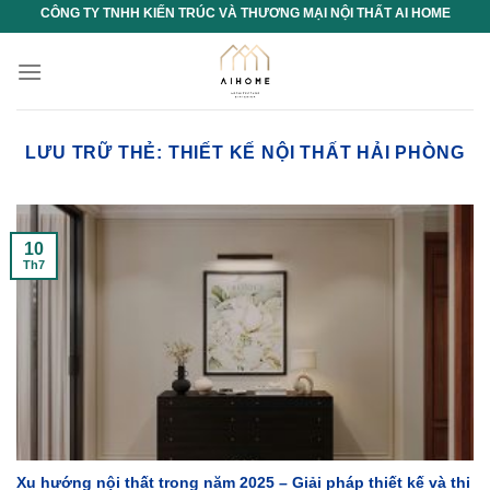
Chuyển
CÔNG TY TNHH KIẾN TRÚC VÀ THƯƠNG MẠI NỘI THẤT AI HOME
đến
nội
dung
LƯU TRỮ THẺ:
THIẾT KẾ NỘI THẤT HẢI PHÒNG
10
Th7
Xu hướng nội thất trong năm 2025 – Giải pháp thiết kế và thi