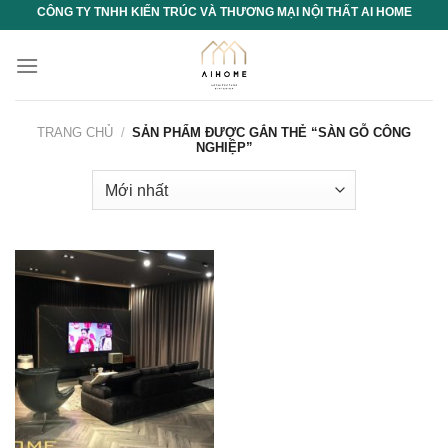
Chuyển
CÔNG TY TNHH KIẾN TRÚC VÀ THƯƠNG MẠI NỘI THẤT AI HOME
đến
nội
dung
TRANG CHỦ
/
SẢN PHẨM ĐƯỢC GẮN THẺ “SÀN GỖ CÔNG
NGHIỆP”