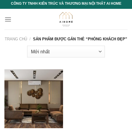
Chuyển
CÔNG TY TNHH KIẾN TRÚC VÀ THƯƠNG MẠI NỘI THẤT AI HOME
đến
nội
dung
TRANG CHỦ
/
SẢN PHẨM ĐƯỢC GẮN THẺ “PHÒNG KHÁCH ĐẸP”