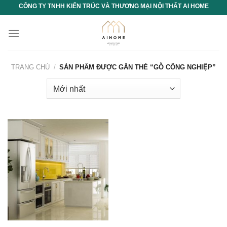
Chuyển
CÔNG TY TNHH KIẾN TRÚC VÀ THƯƠNG MẠI NỘI THẤT AI HOME
đến
nội
dung
TRANG CHỦ
/
SẢN PHẨM ĐƯỢC GẮN THẺ “GỖ CÔNG NGHIỆP”