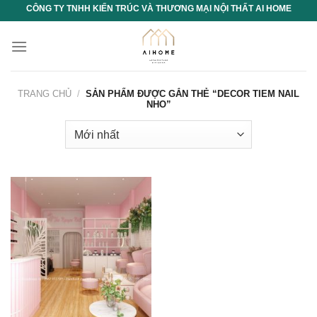
Chuyển
CÔNG TY TNHH KIẾN TRÚC VÀ THƯƠNG MẠI NỘI THẤT AI HOME
đến
nội
dung
TRANG CHỦ
/
SẢN PHẨM ĐƯỢC GẮN THẺ “DECOR TIEM NAIL
NHO”