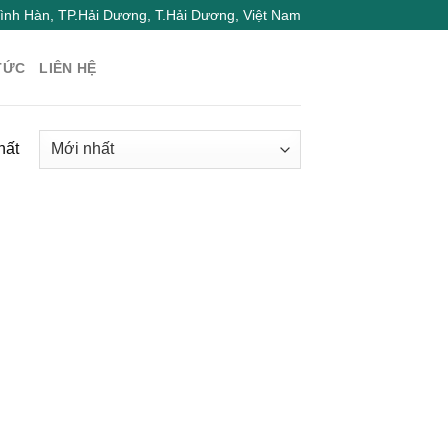
nh Hàn, TP.Hải Dương, T.Hải Dương, Việt Nam
TỨC
LIÊN HỆ
hất