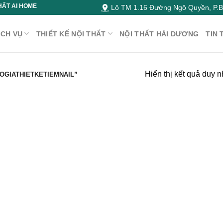
HẤT AI HOME
Lô TM 1.16 Đường Ngô Quyền, P.Bì
ỊCH VỤ
THIẾT KẾ NỘI THẤT
NỘI THẤT HẢI DƯƠNG
TIN 
Hiển thị kết quả duy n
OGIATHIETKETIEMNAIL”