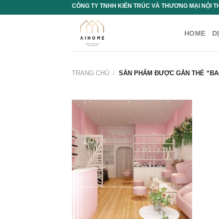
Chuyển
CÔNG TY TNHH KIẾN TRÚC VÀ THƯƠNG MẠI NỘI T
đến
nội
HOME
D
dung
TRANG CHỦ
/
SẢN PHẨM ĐƯỢC GẮN THẺ “BA