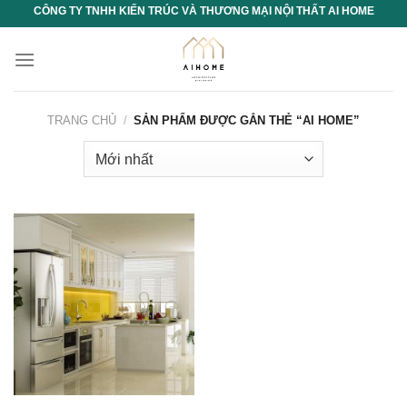
Chuyển
CÔNG TY TNHH KIẾN TRÚC VÀ THƯƠNG MẠI NỘI THẤT AI HOME
đến
nội
dung
TRANG CHỦ
/
SẢN PHẨM ĐƯỢC GẮN THẺ “AI HOME”